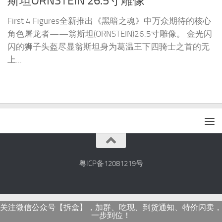
斯坦ORNSTEIN 26.5寸雕像
First 4 Figures全新推出《黑暗之魂》中万众期待的核心
角色屠龙者——翁斯坦(ORNSTEIN)26.5寸雕像。 金光闪
闪的狮子头盔尽显翁斯坦身为葛温王下四骑士之首的无
上...
粤ICP备12081219号
关注微信公众号【拆盒】，加群、吃现、到货通知、特价闪卖，
一步到位！