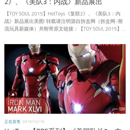
2》、《美队3：内战》新品展出
【TOY SOUL 2015】HotToys《复联2》、《美队3：内
战》新品展出美图! 转载请注明源自拆盒网（拆盒网-潮
流玩具新媒体）并附带原文链接：【TOY SOUL 2015】...
正在发售
2015/12/19