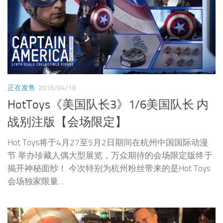
正在发售
2016/04/16
HotToys《美国队长3》1/6美国队长 内
战别注版【会场限定】
Hot Toys将于4月27至5月2日期间在杭州中国国际动漫
节 举办珍藏人偶大型展览，万众期待的会场限定版终于
揭开神秘面纱！ 今次特别为杭州粉丝带来的是Hot Toys
会场独家限量...