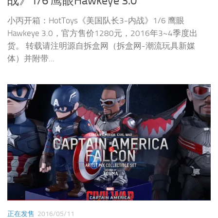
战》1/6 鹰眼Hawkeye 3.0
小丙开箱：HotToys《美国队长3-内战》1/6 鹰眼
Hawkeye 3.0，官方售价1280元，2016年3~4季度出
货。 转载请注明源自拆盒网（拆盒网-潮流玩具新媒
体）并附带...
正在发售
2016/05/11