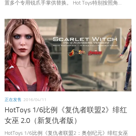
置多个专用锐爪手掌供替换。 Hot Toys特别按照角...
正在发售
2016/04/11
HotToys 1/6比例《复仇者联盟2》绯红
女巫 2.0（新复仇者版）
HotToys 1/6比例《复仇者联盟2：奥创纪元》绯红女巫