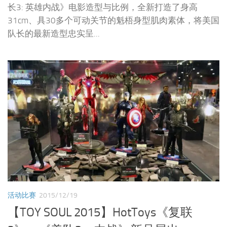
长3: 英雄内战》电影造型与比例，全新打造了身高
31cm、具30多个可动关节的魁梧身型肌肉素体，将美国
队长的最新造型忠实呈...
活动比赛
2015/12/19
【TOY SOUL 2015】HotToys《复联