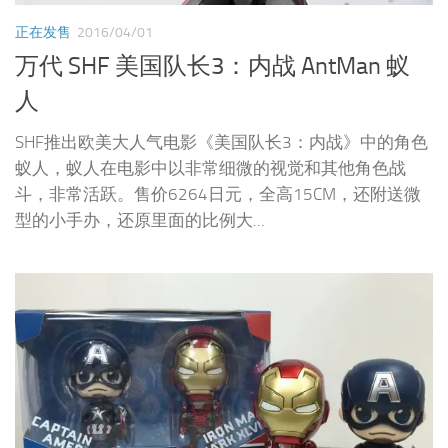
正在发售
2016/04/01
万代 SHF 美国队长3：内战 AntMan 蚁
人
SHF推出欧美大人气电影《美国队长3：内战》中的角色
蚁人，蚁人在电影中以非常细微的视觉和其他角色战
斗，非常活跃。售价6264日元，全高15CM，还附送微
型的小手办，还原里面的比例大...