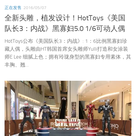
正在发售
2016/05/07
全新头雕，植发设计！HotToys《美国
队长3：内战》黑寡妇5.0 1/6可动人偶
HotToys公布《美国队长3：内战》: 1：6比例黑寡妇珍
藏人偶，头雕由HT韩国首席女头雕师Yulli打造和女涂装
师E Lee 细腻上色；拥有玲珑身型的黑寡妇专用素体，其
丰胸、翘...