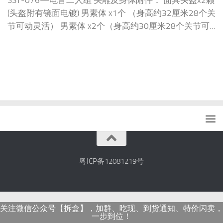
SST-076—电音二人组 头雕及身体附件： 面具头盔x2颗
(头盔附有镜面电镀) 男素体 x1个 （身高约32厘米28个关
节可动灵活） 男素体 x2个（身高约30厘米28个关节可...
粤ICP备12081219号
关注微信公众号【拆盒】，加群、吃现、到货通知、特价闪卖，
一步到位！