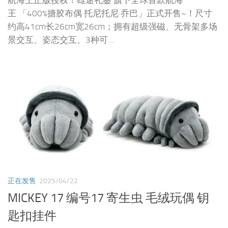
航海王正版授权！雄途礼鉴 旗下全球首款航海
王 「400%搪胶布偶 托尼托尼·乔巴」正式开售~！尺寸
约高41cm长26cm宽26cm；拥有超级强磁、无骨架多场
景交互、姿态交互、3种可...
正在发售
2025/04/22
MICKEY 17 编号17 寄生虫 毛绒玩偶 钥
匙扣挂件