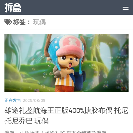
跳至内容
标签：
玩偶
正在发售
2025/08/09
雄途礼鉴航海王正版400%搪胶布偶 托尼
托尼乔巴 玩偶