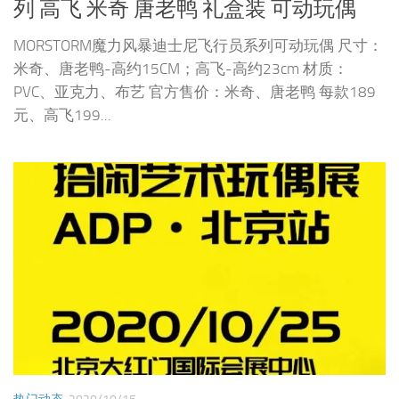
列 高飞 米奇 唐老鸭 礼盒装 可动玩偶
MORSTORM魔力风暴迪士尼飞行员系列可动玩偶 尺寸：
米奇、唐老鸭-高约15CM；高飞-高约23cm 材质：
PVC、亚克力、布艺 官方售价：米奇、唐老鸭 每款189
元、高飞199...