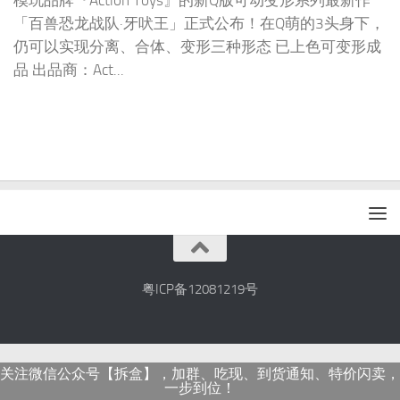
模玩品牌『Action Toys』的新Q版可动变形系列最新作
「百兽恐龙战队·牙吠王」正式公布！在Q萌的3头身下，
仍可以实现分离、合体、变形三种形态 已上色可变形成
品 出品商：Act...
粤ICP备12081219号
关注微信公众号【拆盒】，加群、吃现、到货通知、特价闪卖，
一步到位！