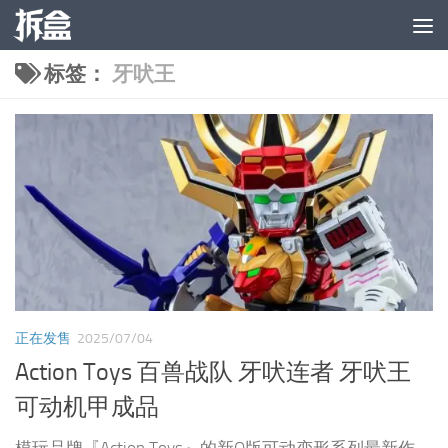
跳至内容
标签：
牙吠王
正在发售
2025/07/04
Action Toys 百兽战队 牙吠连者 牙吠王
可动机甲成品