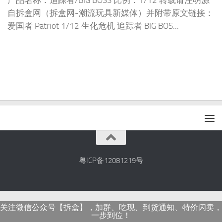
产品名称：追踪者/BIG BOSS 比例：1/12 转载请注明源
自拆盒网（拆盒网-潮流玩具新媒体）并附带原文链接：
爱国者 Patriot 1/12 生化危机 追踪者 BIG BOS...
粤ICP备12081219号
关注微信公众号【拆盒】，加群、吃现、到货通知、特价闪卖，
一步到位！