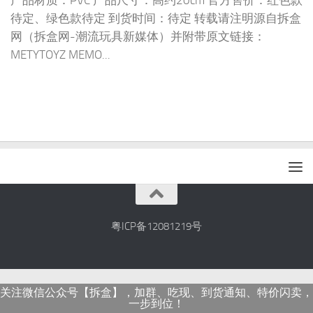
产品材质：PVC 产品尺寸：高约20cm 官方售价：红色款
待定、绿色款待定 到货时间：待定 转载请注明源自拆盒
网（拆盒网-潮流玩具新媒体）并附带原文链接：
METYTOYZ MEMO...
粤ICP备12081219号
关注微信公众号【拆盒】，加群、吃现、到货通知、特价闪卖，
一步到位！