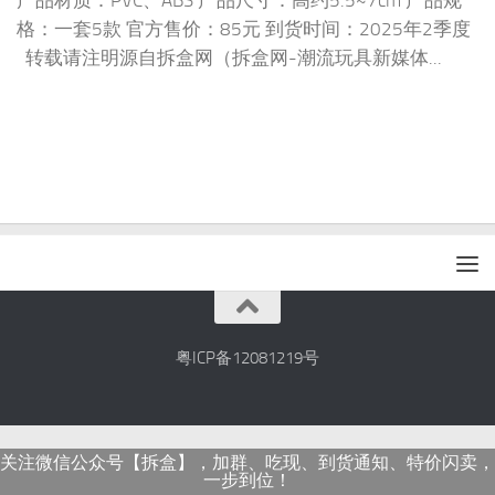
产品材质：PVC、ABS 产品尺寸：高约5.5~7cm 产品规
格：一套5款 官方售价：85元 到货时间：2025年2季度
转载请注明源自拆盒网（拆盒网-潮流玩具新媒体...
粤ICP备12081219号
关注微信公众号【拆盒】，加群、吃现、到货通知、特价闪卖，
一步到位！