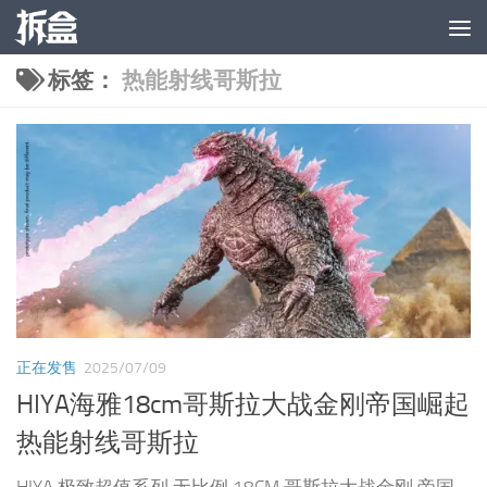
跳至内容
标签：
热能射线哥斯拉
正在发售
2025/07/09
HIYA海雅18cm哥斯拉⼤战⾦刚帝国崛起
热能射线哥斯拉