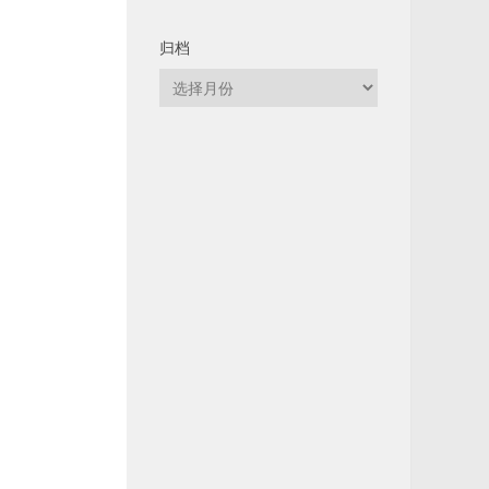
归档
归
档