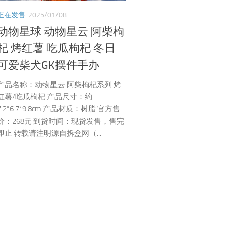
正在发售
2025/01/08
动物星球 动物星云 阿柴枸
杞 烤红薯 吃瓜枸杞 冬日
可爱柴犬GK摆件手办
产品名称：动物星云 阿柴枸杞系列 烤
红薯/吃瓜枸杞 产品尺寸：约
7.2*6.7*9.8cm 产品材质：树脂 官方售
价：268元 到货时间：现货发售，售完
即止 转载请注明源自拆盒网（...