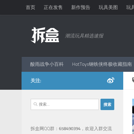
首页
正在发售
新作预告
玩具美图
玩
跳至内容
潮流玩具精选速报
酸雨战争小百科
HotToys钢铁侠终极收藏指南
关注:
搜
索：
拆盒网QQ群：
658490394
，欢迎入群交流