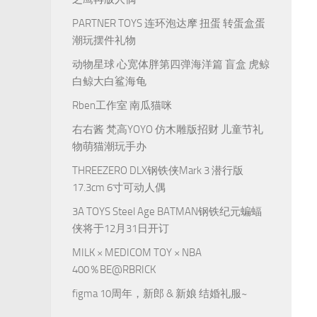
PARTNER TOYS 连环泡达摩 扭蛋 转蛋盒蛋
潮玩摆件礼物
动物星球 心宽体胖第四弹海洋篇 盲盒 虎鲸
白鲸大白鲨海龟
Rben工作室 南瓜猫咪
右右酱 梵高YOYO 仿木雕版招财 儿童节礼
物萌猫潮玩手办
THREEZERO DLX钢铁侠Mark 3 潜行版
17.3cm 6寸可动人偶
3A TOYS Steel Age BATMAN钢铁纪元蝙蝠
侠将于12月31日开订
MILK × MEDICOM TOY × NBA
400％BE@RBRICK
figma 10周年，新郎 & 新娘 结婚礼服~