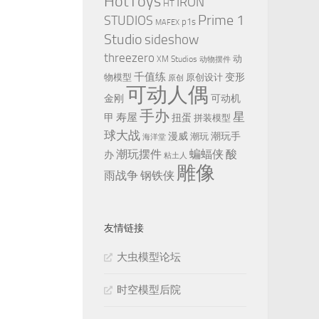
HotToys
IRON
HT
Prime 1
STUDIOS
p1s
MAFEX
Studio
sideshow
threezero
动
XM Studios
动物摆件
千值练
变形
物模型
原创设计
原创
可动人偶
金刚
可动机
手办
星
寿屋
甲
扭蛋
拼装模型
球大战
漫威
潮玩手
潮玩
海洋堂
潮玩摆件
蝙蝠侠
酸
办
粘土人
雕像
雨战争
钢铁侠
友情链接
大虫模型论坛
时空模型后院