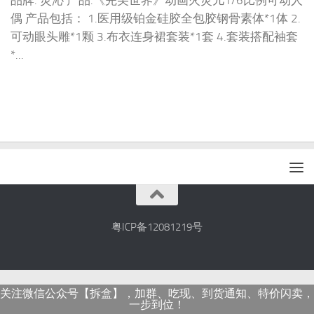
品牌: 灵沁 产品:《完美世界》动画火灵儿1/6比例可动人
偶 产品包括： 1.医用级铂金硅胶全包胶钢骨素体*1体 2.
可动眼头雕*1颗 3.布衣连身裙套装*1套 4.套装搭配袖套
*...
粤ICP备12081219号
关注微信公众号【拆盒】，加群、吃现、到货通知、特价闪卖，
一步到位！