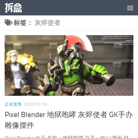
跳至内容
标签：
灰烬使者
正在发售
2026/03/30
Pixel Blender 地狱咆哮 灰烬使者 GK手办
雕像摆件