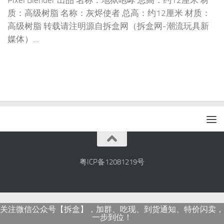
Pixel Blender 出品 名称：地狱咆哮 总高：约12厘米 材
质：高级树脂 名称：灰烬使者 总高：约12厘米 材质：
高级树脂 转载请注明源自拆盒网（拆盒网-潮流玩具新
媒体）...
粤ICP备12081219号
关注微信公众号【拆盒】，加群、吃现、到货通知、特价闪卖，
一步到位！