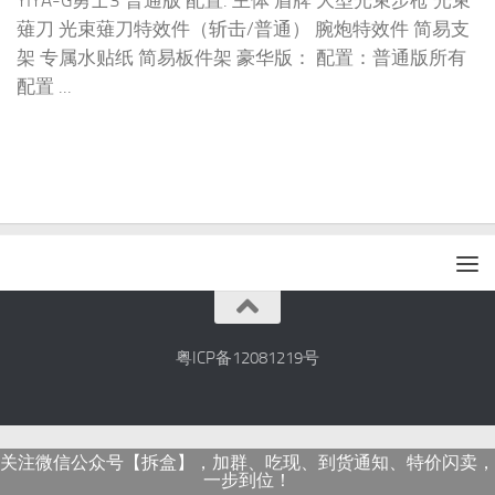
YIYA-G勇士3 普通版 配置: 主体 盾牌 大型光束步枪 光束
薙刀 光束薙刀特效件（斩击/普通） 腕炮特效件 简易支
架 专属水贴纸 简易板件架 豪华版： 配置：普通版所有
配置 ...
粤ICP备12081219号
关注微信公众号【拆盒】，加群、吃现、到货通知、特价闪卖，
一步到位！