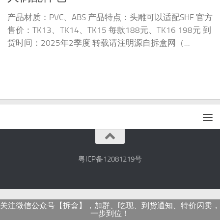
产品材质：PVC、ABS 产品特点：头雕可以适配SHF 官方
售价：TK13、TK14、TK15 每款188元、TK16 198元 到
货时间：2025年2季度 转载请注明源自拆盒网（...
粤ICP备12081219号
关注微信公众号【拆盒】，加群、吃现、到货通知、特价闪卖，
一步到位！