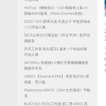
HotToys《钢铁侠3》1/6小辣椒单人装/小
辣椒&MK9套装（Plastic Enemies实拍）
GOOD TOYS 星球大战 天选之子 学徒安纳金
1/12可动人偶
NECA公布SDCC限定款《环太平洋》机甲玩
偶套装
开天工作室 街头霸王6 嘉米 1/3 铂金硅胶
可动人偶
JXK SMALL 快递猫3.0 网红可爱橘猫懒猫宠
物摆件手办
UNBOX 【Greenie & Elfie】 奇异鸟KEWII 原
色版、雪人版
Medicomtoy MAFEX《2001太空漫游》宇航
员
BLACK SEA RIDGE工作室 第二弹 JAMES 原