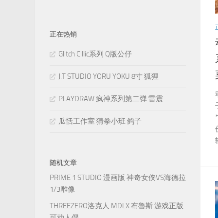
正在热销
Glitch Cillic系列 Q版公仔
J.T STUDIO YORU YOKU 8寸 狐狸
PLAYDRAW 疯神系列第二弹 雷震
瓜恬工作室 猜拳小班 鸽子
随机文章
PRIME 1 STUDIO 漫画版 神奇女侠VS海德拉
1/3雕像
THREEZERO洛克人 MDLX 布魯斯 游戏正版
可动人偶