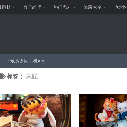
具题材
热门品牌
热门系列
品牌大全
拆盒
下载拆盒网手机App
标签：
末匠