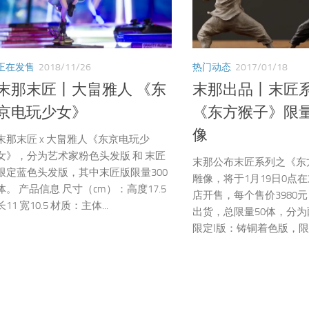
正在发售
2018/11/26
热门动态
2017/01/18
末那末匠丨大畠雅人 《东
末那出品丨末匠
京电玩少女》
《东方猴子》限
像
末那末匠 x 大畠雅人《东京电玩少
女》，分为艺术家粉色头发版 和 末匠
末那公布末匠系列之《东
限定蓝色头发版，其中末匠版限量300
雕像，将于1月19日0点
体。 产品信息 尺寸（cm）：高度17.5
店开售，每个售价3980元，
长11 宽10.5 材质：主体...
出货，总限量50体，分
限定I版：铸铜着色版，限量1