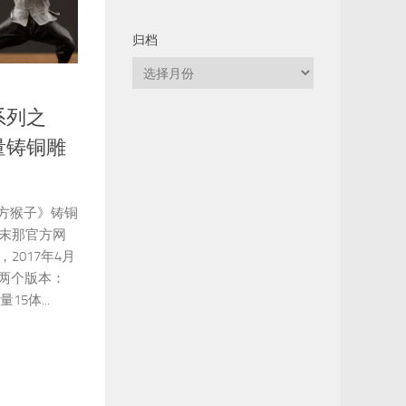
归档
归
档
系列之
量铸铜雕
方猴子》铸铜
在末那官方网
2017年4月
为两个版本：
5体...