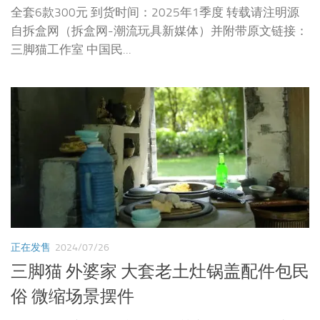
全套6款300元 到货时间：2025年1季度 转载请注明源
自拆盒网（拆盒网-潮流玩具新媒体）并附带原文链接：
三脚猫工作室 中国民...
正在发售
2024/07/26
三脚猫 外婆家 大套老土灶锅盖配件包民
俗 微缩场景摆件