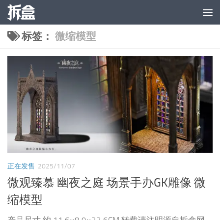
跳至内容
标签：
微缩模型
正在发售
2025/11/07
微观臻慕 幽夜之庭 场景手办GK雕像 微
缩模型