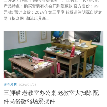
产品特点：购买套装有机会开到隐藏款 官方售价：99
元/款 预计出货：2024年第三季度 转载请注明源自拆盒
网（拆盒网-潮流玩具新...
正在发售
2024/04/25
三脚猫 老教室办公桌 老教室大扫除 配
件民俗微缩场景摆件