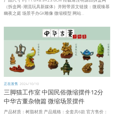
产品尺寸 约 11.6×8.9×23.6CM 转载请注明源自拆盒网
（拆盒网-潮流玩具新媒体）并附带原文链接：微观臻慕
幽夜之庭 场景手办GK雕像 微缩模型 网站...
正在发售
2024/10/10
三脚猫工作室 中国民俗微缩摆件12分
中华古董杂物篇 微缩场景摆件
产品材质：树脂材质 产品规格：全套共6款 官方售价：