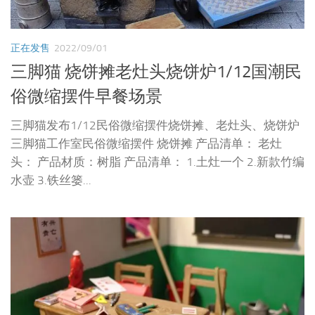
正在发售
2022/09/01
三脚猫 烧饼摊老灶头烧饼炉1/12国潮民
俗微缩摆件早餐场景
三脚猫发布1/12民俗微缩摆件烧饼摊、老灶头、烧饼炉
三脚猫工作室民俗微缩摆件 烧饼摊 产品清单： 老灶
头： 产品材质：树脂 产品清单： 1.土灶一个 2.新款竹编
水壶 3.铁丝篓...