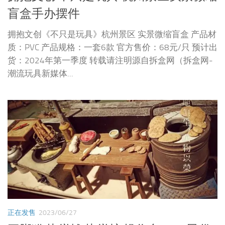
盲盒手办摆件
拥抱文创《不只是玩具》杭州景区 实景微缩盲盒 产品材
质：PVC 产品规格：一套6款 官方售价：68元/只 预计出
货：2024年第一季度 转载请注明源自拆盒网（拆盒网-
潮流玩具新媒体...
正在发售
2023/06/27