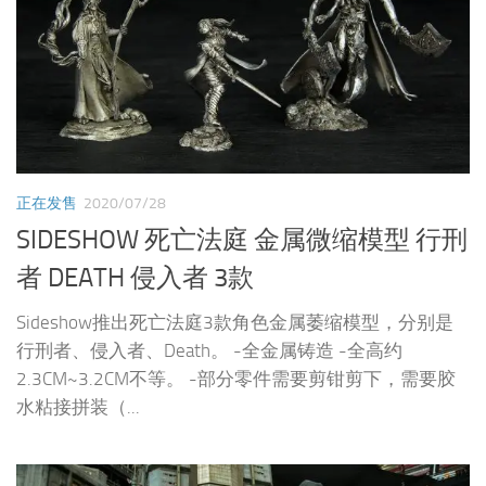
正在发售
2020/07/28
SIDESHOW 死亡法庭 金属微缩模型 行刑
者 DEATH 侵入者 3款
Sideshow推出死亡法庭3款角色金属萎缩模型，分别是
行刑者、侵入者、Death。 -全金属铸造 -全高约
2.3CM~3.2CM不等。 -部分零件需要剪钳剪下，需要胶
水粘接拼装（...