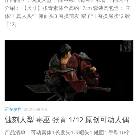
作品品牌：蚀亥人型 作品各称:《毒巫》张青 作品内容
介绍： 【尺寸】张青素体全高约17cm 套装肉包含： 主
体*1 真人头*1 傩面头3 替换前发 帽子*1 替换肩膀*2 靴
子*对...
正在发售
2025/08/05
蚀刻人型 毒巫 张青 1/12 原创可动人偶
产品清单：可动素体1长发头1带帽头1 傩面1 手型10个