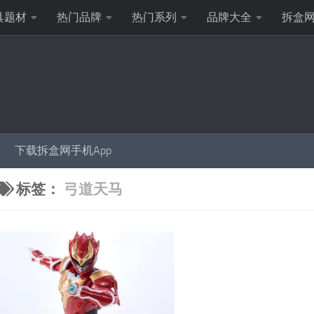
具题材
热门品牌
热门系列
品牌大全
拆盒
下载拆盒网手机App
标签：
弓道天马