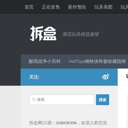
首页
正在发售
新作预告
玩具美图
玩
跳至内容
潮流玩具精选速报
酸雨战争小百科
HotToys钢铁侠终极收藏指南
关注:
搜
索：
拆盒网QQ群：
658490394
，欢迎入群交流