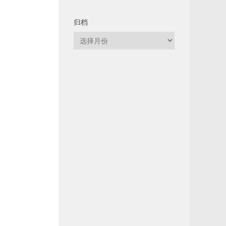
归档
归
档