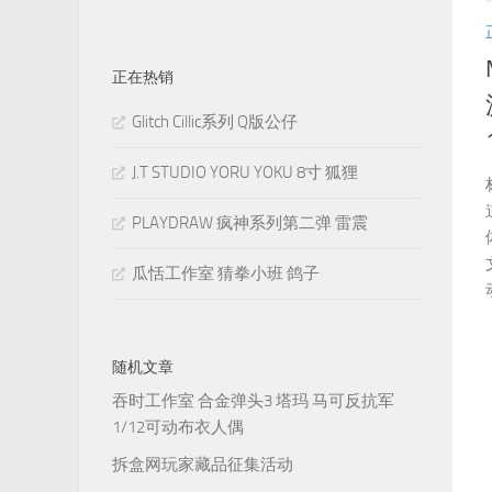
正在热销
Glitch Cillic系列 Q版公仔
J.T STUDIO YORU YOKU 8寸 狐狸
PLAYDRAW 疯神系列第二弹 雷震
瓜恬工作室 猜拳小班 鸽子
随机文章
吞时工作室 合金弹头3 塔玛 马可反抗军
1/12可动布衣人偶
拆盒网玩家藏品征集活动