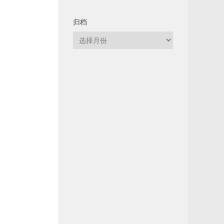
归档
归
档