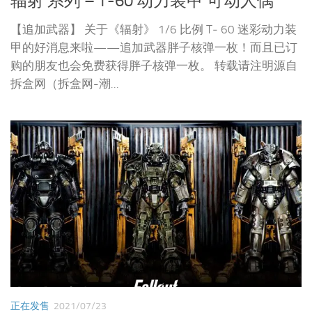
辐射 系列 – T-60 动力装甲 可动人偶
【追加武器】 关于《辐射》 1/6 比例 T‐ 60 迷彩动力装
甲的好消息来啦——追加武器胖子核弹一枚！而且已订
购的朋友也会免费获得胖子核弹一枚。 转载请注明源自
拆盒网（拆盒网-潮...
正在发售
2021/07/23