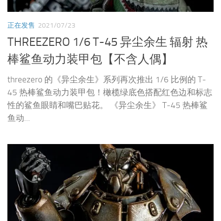
正在发售
2021/07/23
THREEZERO 1/6 T-45 异尘余生 辐射 热
棒鲨鱼动力装甲包【不含人偶】
threezero 的《异尘余生》系列再次推出 1/6 比例的 T‐
45 热棒鲨鱼动力装甲包！橄榄绿底色搭配红色边和标志
性的鲨鱼眼睛和嘴巴贴花。 《异尘余生》 T‐45 热棒鲨
鱼动...