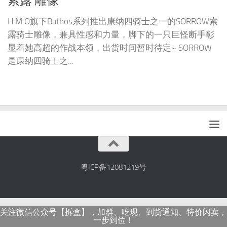
索露 雕像
H.M.O旗下Bathos系列推出康纳四骑士之一的SORROW索
露骑士雕像，兼具性感和力量，脚下的一只巨怪断手彰
显着她高超的作战本领，出货时间暂时待定~ SORROW
是康纳四骑士之...
粤ICP备12081219号
关注微信公众号【拆盒】，加群、吃现、到货通知、特价闪卖，
一步到位！