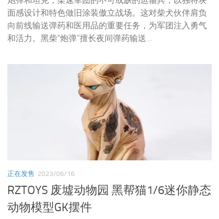
炮弹和坦克，柴速军团的不可或缺的运输兵，以独特块
面感设计和特色做旧涂装傲立战场。这对柴犬伙伴肩负
向前线输送弹药和医用品的重要任务，为军团注入勇气
和活力。黑柴“炮弹”擅长夜间弹药输送...
正在发售
2023/06/16
RZTOYS 废墟动物园 黑帮猫1/6迷你静态
动物模型GK摆件