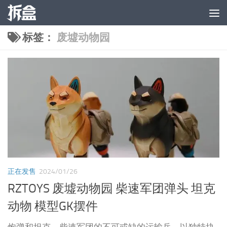
跳至内容
标签：
废墟动物园
正在发售
2024/01/26
RZTOYS 废墟动物园 柴速军团弹头 坦克
动物 模型GK摆件