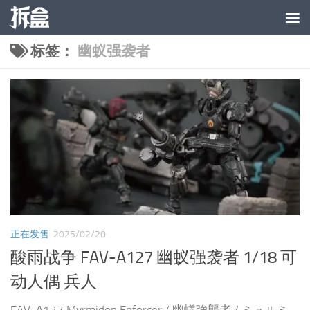
跳至内容
标签：
幽蚁强袭者
正在发售
2025/02/20
酸雨战争 FAV-A127 幽蚁强袭者 1/18 可
动人偶 兵人