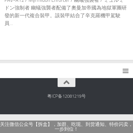
FAV-A127 Myrmidon Enforcer / 幽蟻強襲者 / ミュルミ
ドン強制者 幽蟻強襲者配備了奧曼加帝國為地獄軍團研
發的新一代複合裝甲。該裝甲結合了辛克羅機甲駕駛
員...
粤ICP备12081219号
关注微信公众号【拆盒】，加群、吃现、到货通知、特价闪卖，
一步到位！