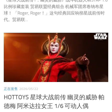
《星球大战前传1：幽灵的威胁》战斗机器人和STAP 1:6
比例珍藏套装 贸易联盟经典组合.机械军团席卷纳布星
球！ 「Roger, Roger！」这句经典回应响彻星战前传时
代。贸易联...
正在发售
2026/05/22
HOTTOYS 星球大战前传 幽灵的威胁 帕
德梅 阿米达拉女王 1/6 可动人偶