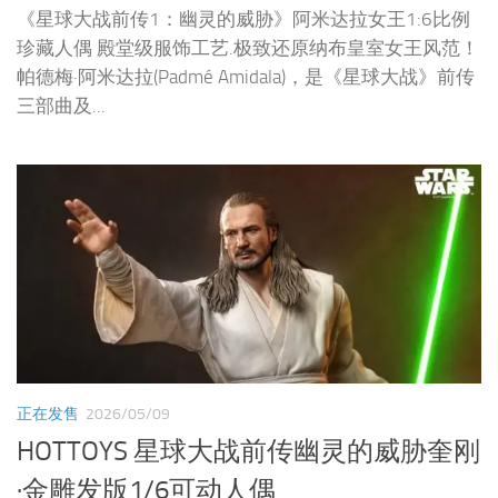
《星球大战前传1：幽灵的威胁》阿米达拉女王1:6比例
珍藏人偶 殿堂级服饰工艺.极致还原纳布皇室女王风范！
帕德梅·阿米达拉(Padmé Amidala)，是《星球大战》前传
三部曲及...
正在发售
2026/05/09
HOTTOYS 星球大战前传幽灵的威胁奎刚
·金雕发版1/6可动人偶