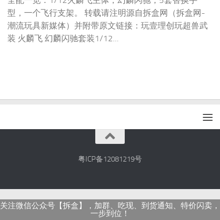
全配一览：1/12火麟飞主体，幻麟闪驰，5套替换手
型，一个飞行支架。 转载请注明源自拆盒网（拆盒网-
潮流玩具新媒体）并附带原文链接：玩壹理创玩超兽武
装 火麟飞 幻麟闪驰套装1/12...
粤ICP备12081219号
关注微信公众号【拆盒】，加群、吃现、到货通知、特价闪卖，
一步到位！