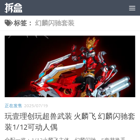
跳至内容
标签：
幻麟闪驰套装
正在发售
2025/07/19
玩壹理创玩超兽武装 火麟飞 幻麟闪驰套
装1/12可动人偶