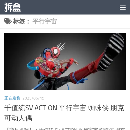
跳至内容
标签：
平行宇宙
正在发售
2025/06/19
千值练SV ACTION 平行宇宙 蜘蛛侠 朋克
可动人偶