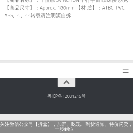
【商品名称】：千值练 SV ACTION 平行宇宙 蜘蛛侠 朋克
【商品尺寸】：Approx. 180mm 【材 质】：ATBC-PVC,
ABS, PC, PP 转载请注明源自拆...
粤ICP备12081219号
关注微信公众号【拆盒】，加群、吃现、到货通知、特价闪卖，
一步到位！