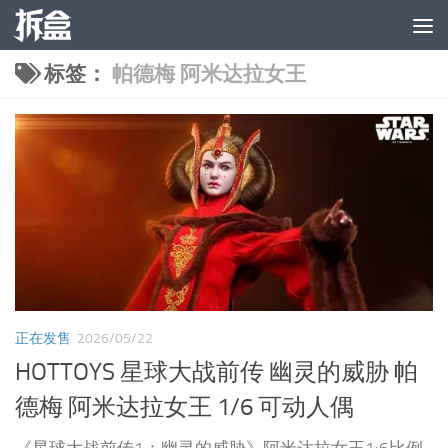
跳至内容
标签：
帕德梅 阿米达拉女王
正在发售
2026/05/22
HOTTOYS 星球大战前传 幽灵的威胁 帕
德梅 阿米达拉女王 1/6 可动人偶