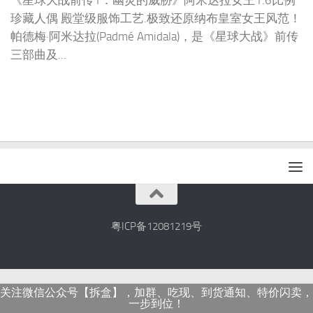
《星球大战前传1：幽灵的威胁》阿米达拉女王1:6比例
珍藏人偶 殿堂级服饰工艺.极致还原纳布皇室女王风范！
帕德梅·阿米达拉(Padmé Amidala)，是《星球大战》前传
三部曲及...
粤ICP备12081219号
关注微信公众号【拆盒】，加群、吃现、到货通知、特价闪卖，
一步到位！