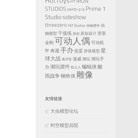
HotToys
IRON
HT
Prime 1
STUDIOS
p1s
MAFEX
Studio
sideshow
threezero
动
XM Studios
动物摆件
千值练
变形
物模型
原创设计
原创
可动人偶
金刚
可动机
手办
星
寿屋
甲
扭蛋
拼装模型
球大战
漫威
潮玩手
潮玩
海洋堂
潮玩摆件
蝙蝠侠
酸
办
粘土人
雕像
雨战争
钢铁侠
友情链接
大虫模型论坛
时空模型后院