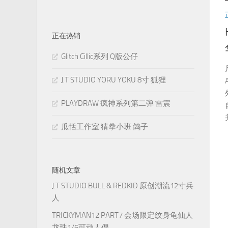
正在热销
Glitch Cillic系列 Q版公仔
J.T STUDIO YORU YOKU 8寸 狐狸
PLAYDRAW 疯神系列第二弹 雷震
瓜恬工作室 猜拳小班 鸽子
随机文章
J.T STUDIO BULL & REDKID 原创潮流12寸兵
人
TRICKYMAN12 PART7 会场限定纹身龟仙人
龙珠1/6可动人偶