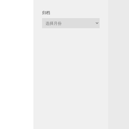
归档
归
档