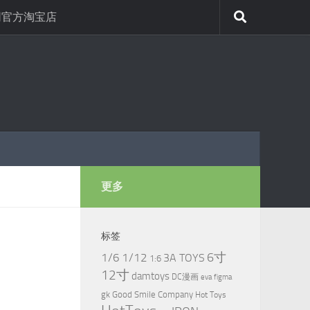
网官方淘宝店
更多
标签
6寸
1/6
1/12
3A TOYS
1:6
12寸
damtoys
DC漫画
eva
figma
gk
Good Smile Company
Hot Toys