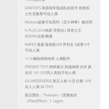
DAMTOYS 美国海军陆战队机枪手 枪炮军
士长克鲁斯可动人偶
Medicos超像可动系列《北斗神拳》健次郎
X-PLUS 2019电影 哥斯拉2 怪兽之王
RODAN 拉顿 雕像
MAFEX 漫威 漫画版VER 罗刹女 X战警 6寸
可动人偶
1/12 蝙蝠侠格纳库 人偶配件
PRESENT TOYS 律师索尔 风骚律师 吉米 麦
吉尔 1/6 12寸同人美剧可动人偶
UV UNDERVERSE 第五人格 小丑 红蝶 12寸
兵人人偶 3A TOYS
新品预告：Threezero《质量效应
（MassEffect）》Legion