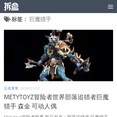
跳至内容
标签：
巨魔猎手
正在发售
2026/01/31
METYTOYZ冒险者世界部落追猎者巨魔
猎手 森金 可动人偶