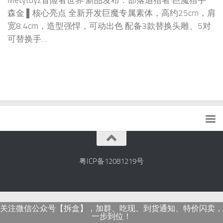
Metytoyz冒险者世界 新品发布：部落追猎者·巨魔猎手
森金 ▌核心亮点 全新开发巨魔专属素体，高约25cm，肩
宽8.4cm，造型强悍，可动出色 配备3款替换头雕、5对
可替换手...
粤ICP备12081219号
关注微信公众号【拆盒】，加群、吃现、到货通知、特价闪卖，
一步到位！