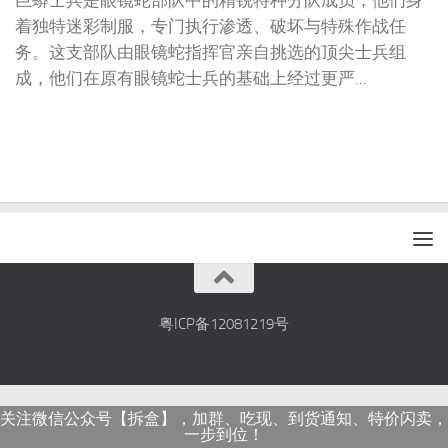
巨蟒士兵是眼镜蛇部队中的精锐特种分队成员，他们身
着独特迷彩制服，专门执行渗透、破坏与特殊作战任
务。这支部队由眼镜蛇指挥官亲自挑选的顶尖士兵组
成，他们在原有眼镜蛇士兵的基础上经过更严...
粤ICP备12081219号
关注微信公众号【拆盒】，加群、吃现、到货通知、特价闪卖，
一步到位！