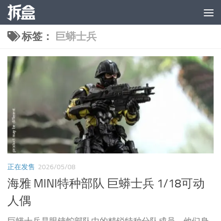
跳至内容
标签：
巨蟒士兵
正在发售
2026/05/08
海雅 MINI特种部队 巨蟒士兵 1/18可动
人偶