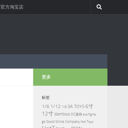
网官方淘宝店
更多
标签
6寸
1/6
1/12
3A TOYS
1:6
12寸
damtoys
DC漫画
eva
figma
gk
Good Smile Company
Hot Toys