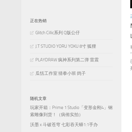
正在热销
Glitch Cillic系列 Q版公仔
J.T STUDIO YORU YOKU 8寸 狐狸
PLAYDRAW 疯神系列第二弹 雷震
瓜恬工作室 猜拳小班 鸽子
随机文章
玩家开箱：Prime 1 Studio「变形金刚4」钢
索雕像到货！（病侑实拍）
沃墨 x 斗破苍穹 七彩吞天蟒1:1手办