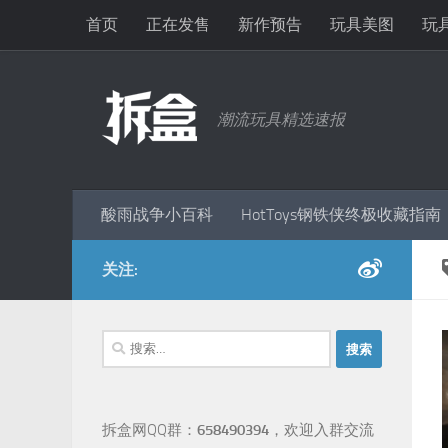
首页
正在发售
新作预告
玩具美图
玩
跳至内容
潮流玩具精选速报
酸雨战争小百科
HotToys钢铁侠终极收藏指南
关注:
搜
索：
拆盒网QQ群：
658490394
，欢迎入群交流