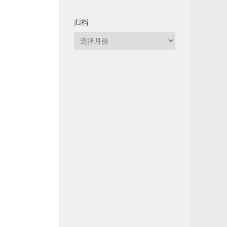
归档
归
档