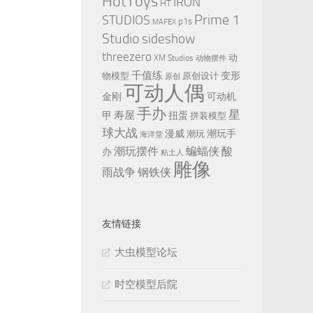
HotToys
IRON
HT
Prime 1
STUDIOS
p1s
MAFEX
Studio
sideshow
threezero
动
XM Studios
动物摆件
千值练
变形
物模型
原创设计
原创
可动人偶
金刚
可动机
手办
星
寿屋
甲
扭蛋
拼装模型
球大战
漫威
潮玩手
潮玩
海洋堂
潮玩摆件
蝙蝠侠
酸
办
粘土人
雕像
雨战争
钢铁侠
友情链接
大虫模型论坛
时空模型后院