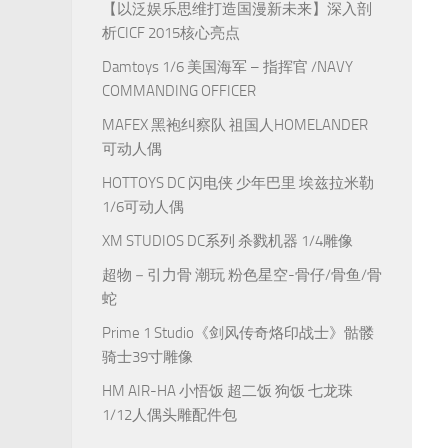
【以泛娱乐思维打造国漫新未来】深入剖
析CICF 2015核心亮点
Damtoys 1/6 美国海军 – 指挥官 /NAVY
COMMANDING OFFICER
MAFEX 黑袍纠察队 祖国人HOMELANDER
可动人偶
HOTTOYS DC 闪电侠 少年巴里 埃兹拉米勒
1/6可动人偶
XM STUDIOS DC系列 杀戮机器 1/4雕像
超物－引力骨 潮玩 粉色星空-骨仔/骨鱼/骨
蛇
Prime 1 Studio《剑风传奇烙印战士》骷髅
骑士39寸雕像
HM AIR-HA 小悟饭 超二饭 狗饭 七龙珠
1/12人偶头雕配件包