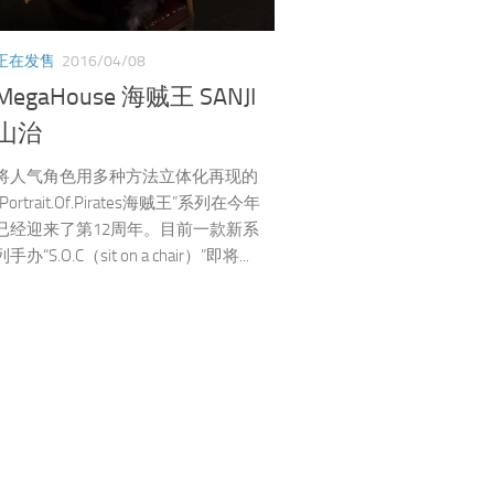
正在发售
2016/04/08
MegaHouse 海贼王 SANJI
山治
将人气角色用多种方法立体化再现的
“Portrait.Of.Pirates海贼王”系列在今年
已经迎来了第12周年。目前一款新系
列手办“S.O.C（sit on a chair）”即将...