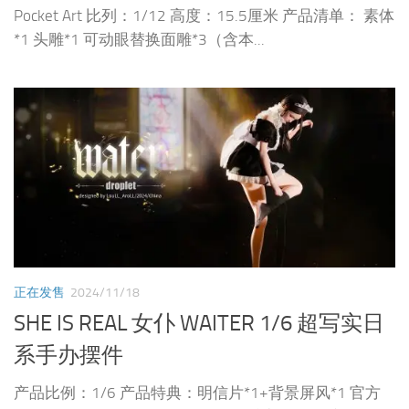
Pocket Art 比列：1/12 高度：15.5厘米 产品清单： 素体
*1 头雕*1 可动眼替换面雕*3（含本...
正在发售
2024/11/18
SHE IS REAL 女仆 WAITER 1/6 超写实日
系手办摆件
产品比例：1/6 产品特典：明信片*1+背景屏风*1 官方