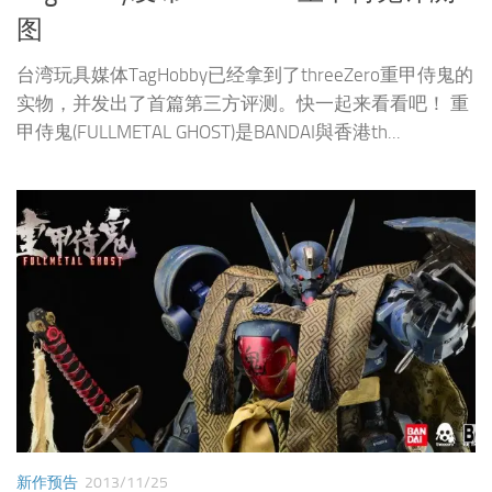
图
台湾玩具媒体TagHobby已经拿到了threeZero重甲侍鬼的
实物，并发出了首篇第三方评测。快一起来看看吧！ 重
甲侍鬼(FULLMETAL GHOST)是BANDAI與香港th...
新作预告
2013/11/25