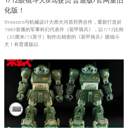
1/12眼镜斗犬&驾驶员 普通版/官网重旧
化版！
threezero与机械设计大师大河原邦男合作，重新打造於
1983首播的军事科幻代表作《装甲骑兵》，以1/12比例
（33厘米/13英寸）制作出精密的《装甲骑兵》眼镜斗
犬！有普通版以...