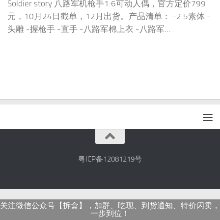
Soldier story 八路军机枪手1:6可动人偶，官方定价799
元，10月24日截单，12月出货。产品清单： -2.5素体 -
头雕 -握枪手 -直手 -八路军棉上衣 -八路军...
粤ICP备12081219号
关注微信公众号【拆盒】，加群、吃现、到货通知、特价闪卖，
一步到位！