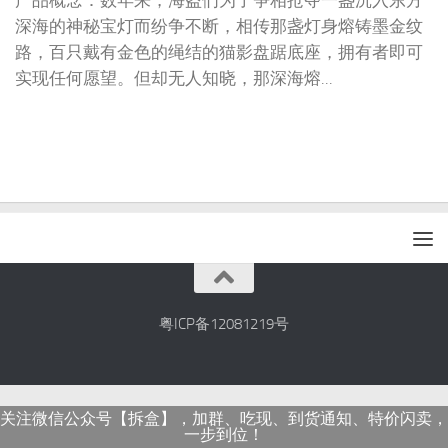
产品概念：数年来，海盗们为了争相抢夺一盏沉入东方
深海的神秘宝灯而纷争不断，相传那盏灯身熔铸墨金纹
路，百只戴有金色的绳结的猫影盘踞底座，拥有者即可
实现任何愿望。但却无人知晓，那深海熔...
粤ICP备12081219号
关注微信公众号【拆盒】，加群、吃现、到货通知、特价闪卖，
一步到位！