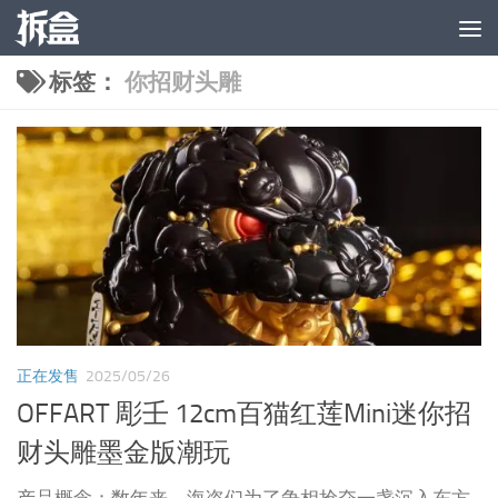
跳至内容
标签：
你招财头雕
正在发售
2025/05/26
OFFART 彫壬 12cm百猫红莲Mini迷你招
财头雕墨金版潮玩