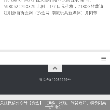
Wonderful Works 优米雅‧利斯菲尔德 泳衣 条码：
4580522750325 比例：1/7 日元价格：21800 转载请
注明源自拆盒网（拆盒网-潮流玩具新媒体）并附带...
粤ICP备12081219号
关注微信公众号【拆盒】，加群、吃现、到货通知、特价闪卖，
一步到位！