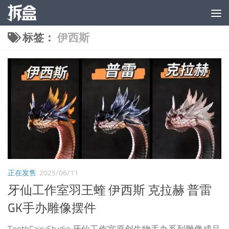
跳至内容
标签：
伊西斯
正在发售
2025/06/11
牙仙工作室羽王蝰 伊西斯 克拉赫 普雷
GK手办雕像摆件