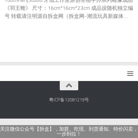
ToothFairyStudio 牙仙工作室原创生物手办系列雕像成品
《羽王蝰》 尺寸：16cm*16cm*23cm 成品设随机独立编
号 转载请注明源自拆盒网（拆盒网-潮流玩具新媒体...
粤ICP备12081219号
关注微信公众号【拆盒】，加群、吃现、到货通知、特价闪卖，
一步到位！