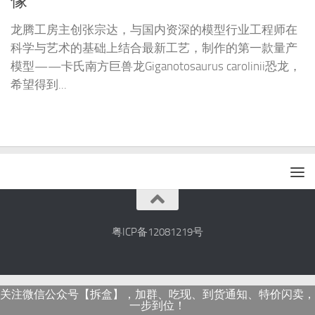
像
龙腾工房主创张宗达，与国内资深的模型行业工程师在
科学与艺术的基础上结合最新工艺，制作的第一款量产
模型——卡氏南方巨兽龙Giganotosaurus carolinii恐龙，
希望得到...
粤ICP备12081219号
关注微信公众号【拆盒】，加群、吃现、到货通知、特价闪卖，
一步到位！