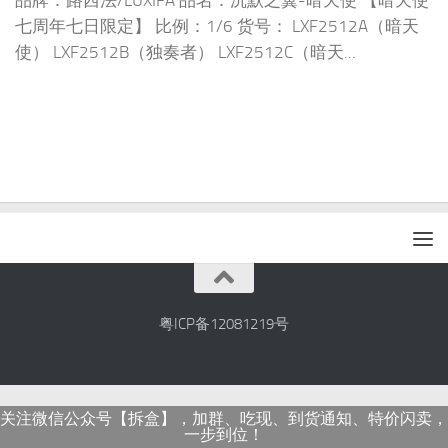
品牌：路西法/LUXIFA 品名：沉默之翼-暗天使 【暗天使
七周年七日限定】 比例：1/6 货号： LXF2512A（暗天
使） LXF2512B（独奏者） LXF2512C（暗天...
粤ICP备12081219号
关注微信公众号【拆盒】，加群、吃现、到货通知、特价闪卖，
一步到位！