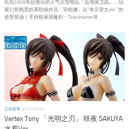
出自2009年起推出的人气大型电玩『边境保卫战』，玩
家们所熟悉的系统操作员「菲欧娜」以”本庄雷太ver.”的
造型登场！手持机体用魔剑・Teardowner并...
正在发售
2017/02/27
Vertex Tony 「光明之刃」 咲夜 SAKUYA
水着Ver.