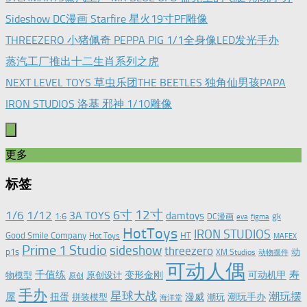
Sideshow DC漫画 Starfire 星火19寸PF雕像
THREEZERO 小猪佩奇 PEPPA PIG 1/1全身像LED发光手办
蒸汽工厂推出十二生肖系列之虎
NEXT LEVEL TOYS 草虫乐团THE BEETLES 独角仙男孩PAPA
IRON STUDIOS 洛基 邪神 1/10雕像
更多
标签
12寸
6寸
1/6
1/12
3A TOYS
damtoys
1:6
gk
DC漫画
eva
figma
HotToys
IRON STUDIOS
Good Smile Company
HT
Hot Toys
MAFEX
Prime 1 Studio
sideshow
threezero
p1s
动
XM Studios
动物摆件
可动人偶
千值练
寿
变形金刚
可动机甲
物模型
原创设计
原创
手办
星球大战
潮玩摆
屋
扭蛋
漫威
潮玩手办
拼装模型
潮玩
海洋堂