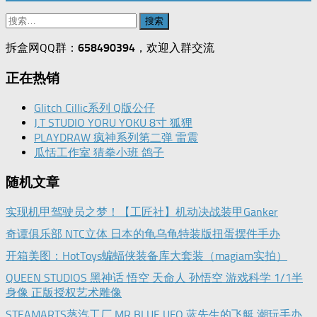
搜
索：
拆盒网QQ群：
658490394
，欢迎入群交流
正在热销
Glitch Cillic系列 Q版公仔
J.T STUDIO YORU YOKU 8寸 狐狸
PLAYDRAW 疯神系列第二弹 雷震
瓜恬工作室 猜拳小班 鸽子
随机文章
实现机甲驾驶员之梦！【工匠社】机动决战装甲Ganker
奇谭俱乐部 NTC立体 日本的龟乌龟特装版扭蛋摆件手办
开箱美图：HotToys蝙蝠侠装备库大套装（magiam实拍）
QUEEN STUDIOS 黑神话 悟空 天命人 孙悟空 游戏科学 1/1半
身像 正版授权艺术雕像
STEAMARTS蒸汽工厂 MR BLUE UFO 蓝先生的飞艇 潮玩手办