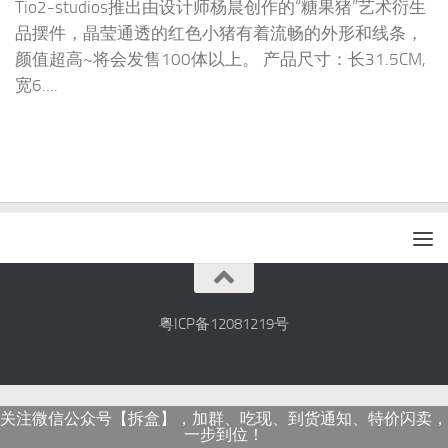
Tio2-studios推出由设计师杨晨创作的“糖果猪”艺术衍生
品摆件，晶莹通透的红色小猪有着流畅的外形和线条，
颜值超高~将会发售100体以上。 产品尺寸：长31.5CM,
宽6....
粤ICP备12081219号
关注微信公众号【拆盒】，加群、吃现、到货通知、特价闪卖，
一步到位！