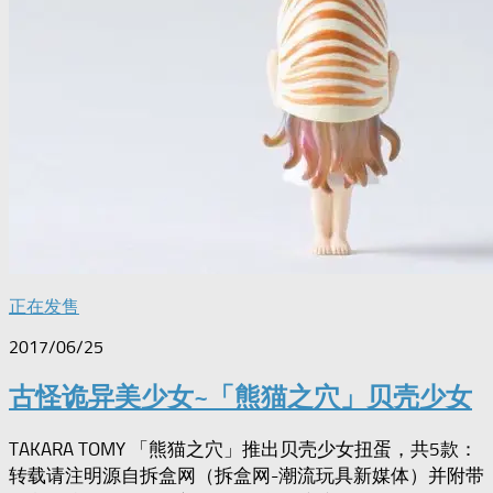
正在发售
2017/06/25
古怪诡异美少女~「熊猫之穴」贝壳少女
TAKARA TOMY 「熊猫之穴」推出贝壳少女扭蛋，共5款：
转载请注明源自拆盒网（拆盒网-潮流玩具新媒体）并附带