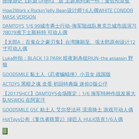
pp漫游记【起源 Origin】“居”主题系列第一作：麦哲伦章鱼
How2Work x Rockin’Jelly Bean设计师1:6人偶WHITE CONDOR
MASK VERSION
DAMTOYS 1/6 99城市勇士行动-海军陆战队奥克兰城市战演习
78079准下士斯科特 可动人偶
【太郎A：百鬼众之豪刃鬼】台湾陳願至、張太郎原创设计12
寸可动人偶
Luka外拍：BLACK 13 PARK 暗夜刺杀组RIUN-the assassin 野
狼
GOODSMILE 黏土人《忍者蝙蝠侠》小丑女 战国版
ACTOYS 黑暗之魂 盒蛋 初回特典版 迷你Q版公仔
【2017SHCC】DAMTOYS会场限定：1/6 海军特种作战发展大
队NSWDG 在阿富汗
GOODSMILE GSC 粘土人 艾尔登法环 流浪骑士 游戏可动人偶
HotToys公布《复仇者联盟2》绿巨人 HULK浩克1/6人偶