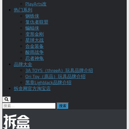
PlayArts改
热门系列
钢铁侠
复仇者联盟
蝙蝠侠
变形金刚
星球大战
合金装备
酸雨战争
忍者神龟
品牌大全
3A TOYS（threeA）玩具品牌介绍
Ori Toy（原品）玩具品牌介绍
黑章Lighblack品牌介绍
拆盒网官方淘宝店
搜
索：