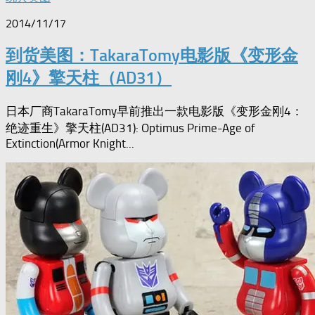
2014/11/17
到货美图：TakaraTomy电影版《变形金
刚4》擎天柱（AD31）
日本厂商TakaraTomy早前推出一款电影版《变形金刚4：
绝迹重生》擎天柱(AD31): Optimus Prime-Age of
Extinction(Armor Knight...