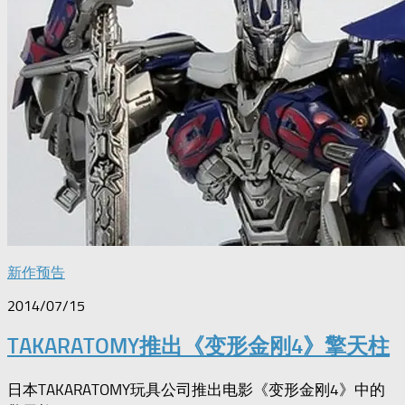
新作预告
2014/07/15
TAKARATOMY推出《变形金刚4》擎天柱
日本TAKARATOMY玩具公司推出电影《变形金刚4》中的