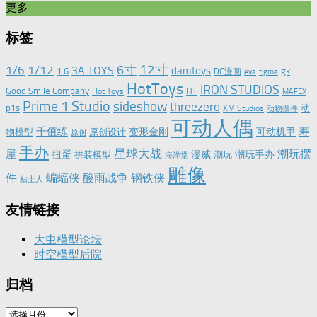
更多
标签
12寸
6寸
1/6
1/12
3A TOYS
damtoys
1:6
gk
DC漫画
eva
figma
HotToys
IRON STUDIOS
Good Smile Company
HT
Hot Toys
MAFEX
Prime 1 Studio
sideshow
threezero
p1s
动
XM Studios
动物摆件
可动人偶
千值练
寿
变形金刚
可动机甲
物模型
原创设计
原创
手办
星球大战
潮玩摆
屋
扭蛋
漫威
潮玩手办
拼装模型
潮玩
海洋堂
雕像
件
蝙蝠侠
酸雨战争
钢铁侠
粘土人
友情链接
大虫模型论坛
时空模型后院
归档
归