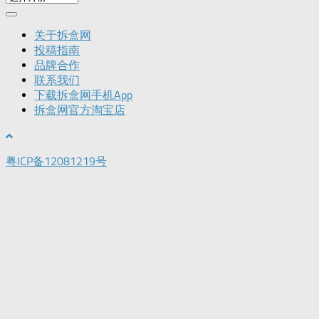
档
关于拆盒网
投稿指南
品牌合作
联系我们
下载拆盒网手机App
拆盒网官方淘宝店
粤ICP备12081219号