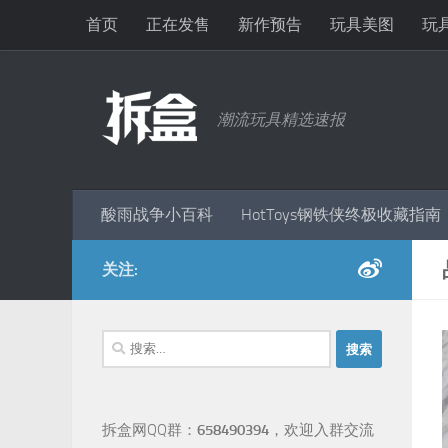
首页
正在发售
新作预告
玩具美图
玩
跳至内容
潮流玩具精选速报
酸雨战争小百科
HotToys钢铁侠终极收藏指南
关注:
搜
索：
拆盒网QQ群：
658490394
，欢迎入群交流