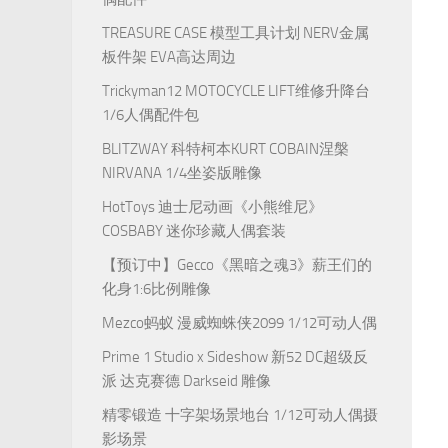
TREASURE CASE 模型工具计划 NERV金属
板件架 EVA高达周边
Trickyman12 MOTOCYCLE LIFT维修升降台
1/6人偶配件包
BLITZWAY 科特柯本KURT COBAIN涅槃
NIRVANA 1/4坐姿版雕像
HotToys 迪士尼动画《小熊维尼》
COSBABY 迷你珍藏人偶套装
【预订中】Gecco《黑暗之魂3》薪王们的
化身1:6比例雕像
Mezco蚂蚁 漫威蜘蛛侠2099 1/12可动人偶
Prime 1 Studio x Sideshow 新52 DC超级反
派 达克赛德 Darkseid 雕像
精零锻造 十字架场景地台 1/12可动人偶摄
影场景