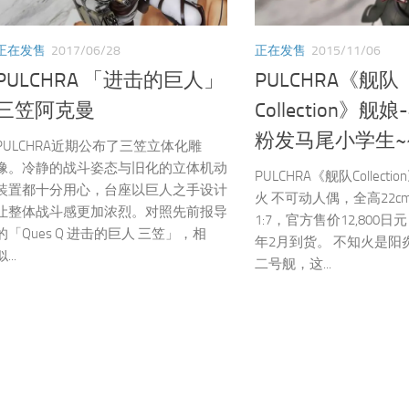
正在发售
2017/06/28
正在发售
2015/11/06
PULCHRA 「进击的巨人」
PULCHRA《舰队
三笠阿克曼
Collection》舰
粉发马尾小学生~
PULCHRA近期公布了三笠立体化雕
像。冷静的战斗姿态与旧化的立体机动
PULCHRA《舰队Collect
装置都十分用心，台座以巨人之手设计
火 不可动人偶，全高22c
让整体战斗感更加浓烈。对照先前报导
1:7，官方售价12,800日
的「Ques Q 进击的巨人 三笠」，相
年2月到货。 不知火是阳
...
二号舰，这...