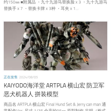
约150㎜ ■附属品 ・九十九游马替换脸 x 3 ・九十九游马
替换手 x 7 ・替换卡牌 x 3种 ・耳夹 x 1...
正在发售
2024/08/05
KAIYODO海洋堂 ARTPLA 横山宏 防卫军
恶犬机器人 拼装模型
商品名 ARTPLA 横山宏 Final Hund Set & Jerry can man 通
常配色Ver. 尺寸 1/35 全高约95㎜ 原型制作 谷明（株式