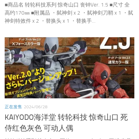
■商品名 转轮科技系列 惊奇山口 丧钟Ver. 1.5 ■尺寸 全
高约170㎜ ■附属品 ・弑神剑 x 2 ・弑神剑刀鞘 x 1 ・弑
神剑特效件 x 2 ・替换头 x 1 ・替换手...
正在发售
2024/06/28
KAIYODO海洋堂 转轮科技 惊奇山口 死
侍红色灰色 可动人偶