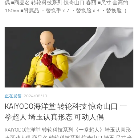
偶 ■商品名 转轮科技系列 惊奇山口 春丽 ■尺寸 全高约
160㎜ ■附属品 ・替换手 x 7 ・替换脸 x 3 ・替换脸（...
正在发售
2024/08/13
KAIYODO海洋堂 转轮科技 惊奇山口 一
拳超人 埼玉认真形态 可动人偶
KAIYODO海洋堂 转轮科技系列《一拳超人》埼玉认真形
态可动人偶 商品名 转轮科技系列 惊奇山口 埼玉 尺寸 全