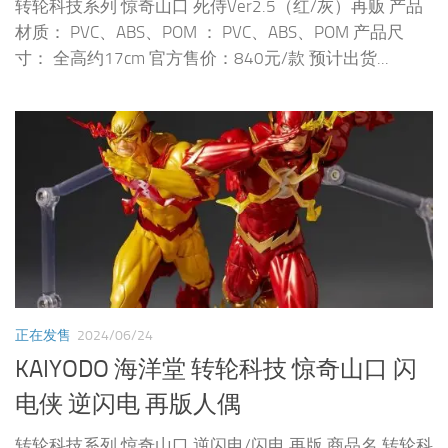
转轮科技系列 惊奇山口 死侍Ver2.5（红/灰）再贩 产品
材质： PVC、ABS、POM ： PVC、ABS、POM 产品尺
寸： 全高约17cm 官方售价：840元/款 预计出货...
正在发售
2024/06/24
KAIYODO 海洋堂 转轮科技 惊奇山口 闪
电侠 逆闪电 再版人偶
转轮科技系列 惊奇山口 逆闪电/闪电 再版 商品名 转轮科