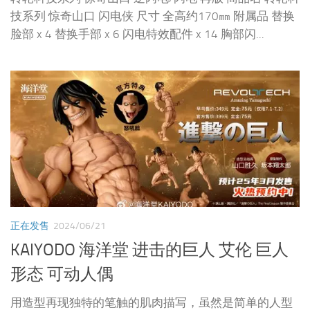
技系列 惊奇山口 闪电侠 尺寸 全高约170㎜ 附属品 替换
脸部 x 4 替换手部 x 6 闪电特效配件 x 14 胸部闪...
正在发售
2024/06/21
KAIYODO 海洋堂 进击的巨人 艾伦 巨人
形态 可动人偶
用造型再现独特的笔触的肌肉描写，虽然是简单的人型