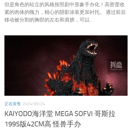
但是角色的站立的风格按照剧中形象手办化！高密度收
紧的肉体的魄力，精心的阴影涂装更加衬托。 通过前后
移动被分割的胸部的左右和肩膀，可以...
正在发售
2024/05/24
KAIYODO海洋堂 MEGA SOFVI 哥斯拉
1995版42CM高 怪兽手办