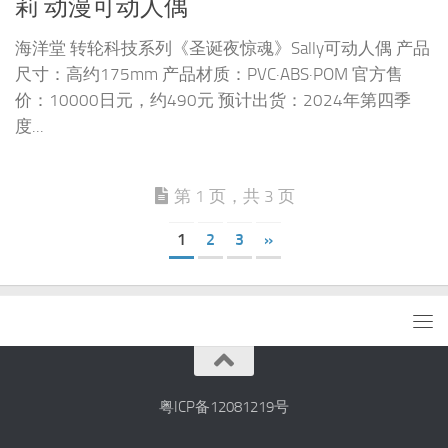
莉 动漫可动人偶
海洋堂 转轮科技系列《圣诞夜惊魂》Sally可动人偶 产品
尺寸：高约175mm 产品材质：PVC·ABS·POM 官方售
价：10000日元，约490元 预计出货：2024年第四季
度...
第 1 页，共 3 页
1
2
3
»
粤ICP备12081219号