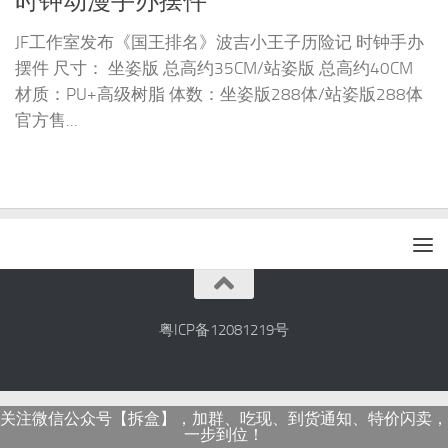
时钟动漫手办摆件
JF工作室发布《国王排名》波吉小王子历险记 时钟手办
摆件 尺寸： 坐姿版 总高约35CM/站姿版 总高约40CM
材质：PU+高级树脂 体数：坐姿版288体/站姿版288体
官方售...
粤ICP备12081219号
关注微信公众号【拆盒】，加群、吃现、到货通知、特价闪卖，
一步到位！