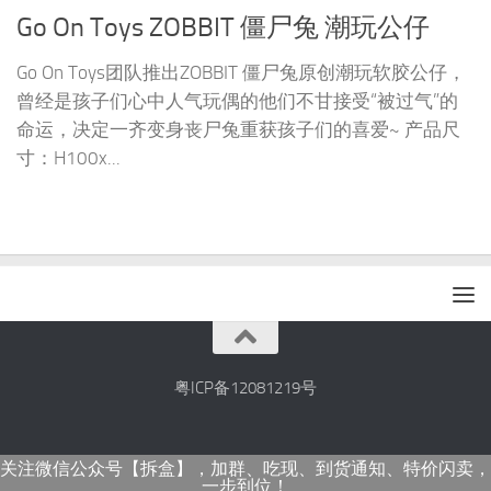
Go On Toys ZOBBIT 僵尸兔 潮玩公仔
Go On Toys团队推出ZOBBIT 僵尸兔原创潮玩软胶公仔，
曾经是孩子们心中人气玩偶的他们不甘接受“被过气”的
命运，决定一齐变身丧尸兔重获孩子们的喜爱~ 产品尺
寸：H100x...
粤ICP备12081219号
关注微信公众号【拆盒】，加群、吃现、到货通知、特价闪卖，
一步到位！