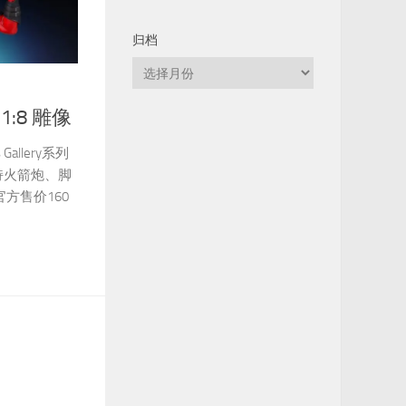
归档
归
档
侍 1:8 雕像
s Gallery系列
像，持火箭炮、脚
方售价160