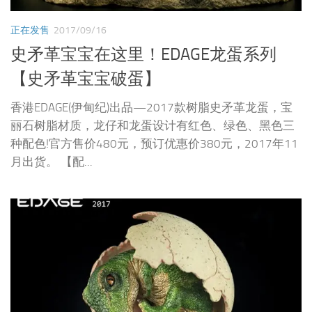
正在发售
2017/09/16
史矛革宝宝在这里！EDAGE龙蛋系列
【史矛革宝宝破蛋】
香港EDAGE(伊甸纪)出品—2017款树脂史矛革龙蛋，宝
丽石树脂材质，龙仔和龙蛋设计有红色、绿色、黑色三
种配色!官方售价480元，预订优惠价380元，2017年11
月出货。 【配...