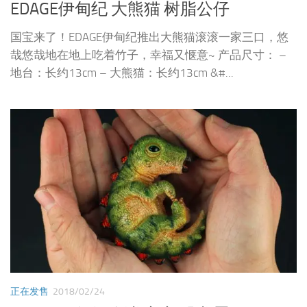
EDAGE伊甸纪 大熊猫 树脂公仔
国宝来了！EDAGE伊甸纪推出大熊猫滚滚一家三口，悠
哉悠哉地在地上吃着竹子，幸福又惬意~ 产品尺寸： –
地台：长约13cm – 大熊猫：长约13cm &#...
正在发售
2018/02/24