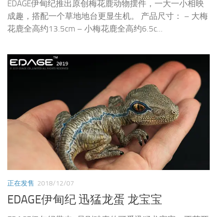
EDAGE伊甸纪推出原创梅花鹿动物摆件，一大一小相映
成趣，搭配一个草地地台更显生机。 产品尺寸： – 大梅
花鹿全高约13.5cm – 小梅花鹿全高约6.5c...
正在发售
2018/12/07
EDAGE伊甸纪 迅猛龙蛋 龙宝宝